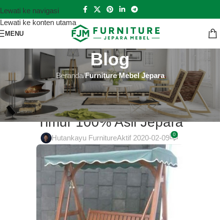
Lewati ke navigasi
Lewati ke konten utama
MENU
Blog
Beranda
/
Furniture Mebel Jepara
FURNITURE MEBEL JEPARA
Lemari Jepara Online di Jakarta
Timur 100% Asli Jepara
0
Hutankayu Furniture
Aktif 2020-02-09