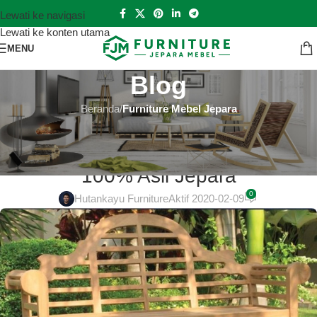
Lewati ke navigasi
Lewati ke konten utama
MENU
Blog
Beranda
/
Furniture Mebel Jepara
FURNITURE MEBEL JEPARA
Gazebo Minimalis Terbaik di Bekasi
100% Asli Jepara
0
Hutankayu Furniture
Aktif 2020-02-09