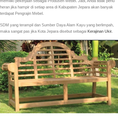
memiliki pekerjaan sebagai Produsen Mebel. Jadi, Anda tidak perlu
heran jika hampir di setiap area di Kabupaten Jepara akan banyak
terdapat Pengrajin Mebel.
SDM yang terampil dan Sumber Daya Alam Kayu yang berlimpah,
maka sangat pas jika Kota Jepara disebut sebagai
Kerajinan Ukir.