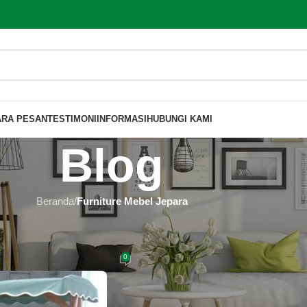
ARA PESAN
TESTIMONI
INFORMASI
HUBUNGI KAMI
Blog
Beranda
/
Furniture Mebel Jepara
MEBEL JEPARA
 Indramayu 100% Asli Jepara
0
 Furniture
Aktif 2019-04-21