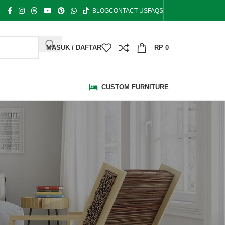
BLOG
CONTACT US
FAQS
MASUK / DAFTAR
RP
0
CUSTOM FURNITURE
KATEGORI
Bale Bale
Bangku Taman
Blog
Bufet Hias