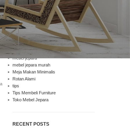
Bufet TV
Decoration
Design trends
Furniture
Furniture Mebel Jepara
Handycraft
Inspiration
Jenis Finishing
mebel jepara
mebel jepara murah
Meja Makan Minimalis
Rotan Alami
ca
tips
Tips Membeli Furniture
Toko Mebel Jepara
RECENT POSTS