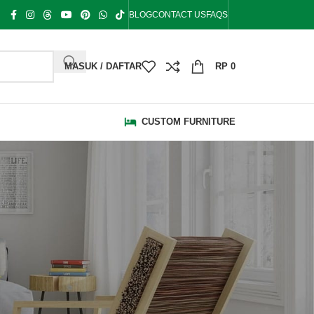
BLOG
CONTACT US
FAQS
MASUK / DAFTAR
RP
0
CUSTOM FURNITURE
KATEGORI
Bale Bale
Bangku Taman
Blog
Bufet Hias