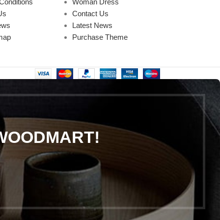
Conditions
Woman Dress
Us
Contact Us
ews
Latest News
map
Purchase Theme
 WOODMART!