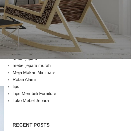
Bufet TV
Decoration
Design trends
Furniture
Furniture Mebel Jepara
Handycraft
Inspiration
Jenis Finishing
mebel jepara
mebel jepara murah
Meja Makan Minimalis
Rotan Alami
tips
Tips Membeli Furniture
Toko Mebel Jepara
RECENT POSTS