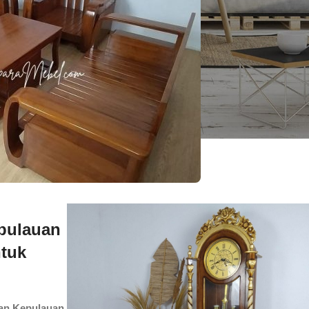
pulauan
ntuk
Dan Kepulauan