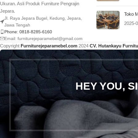
Ukuran. Asli Produk Furniture Pengrajin
Jepara.
Toko M
Jl. Raya Jepara Bugel, Kedung, Jepara,
2025-0
Jawa Tengah
Phone: 0818-8285-6160
Email:
furniturejeparamebel@gmail.com
Copyright
Furniturejeparamebel.com
2024
CV. Hutankayu Furnit
HEY YOU, 