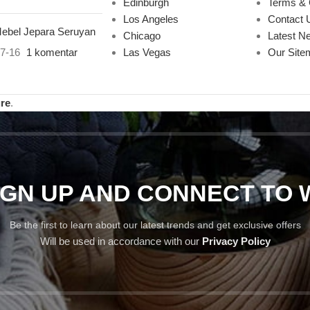
Edinburgh
Terms & 
Los Angeles
Contact 
ebel Jepara Seruyan
Chicago
Latest N
7-16
1 komentar
Las Vegas
Our Site
ure
.
SIGN UP AND CONNECT TO
Be the first to learn about our latest trends and get exclusive offers
Will be used in accordance with our
Privacy Policy