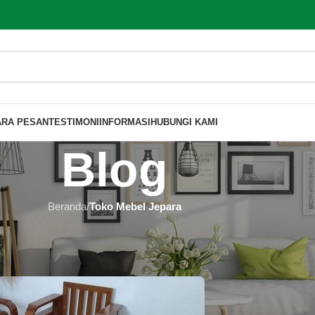
ARA PESAN
TESTIMONI
INFORMASI
HUBUNGI KAMI
Blog
Beranda
/
Toko Mebel Jepara
BEL JEPARA
ngkajene Dan Kepulauan
u Furniture
Aktif 2023-01-17