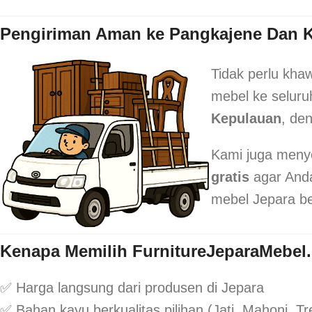
Pengiriman Aman ke Pangkajene Dan 
Tidak perlu kha
mebel ke seluru
Kepulauan
, de
Kami juga meny
gratis
agar Anda
mebel Jepara be
Kenapa Memilih FurnitureJeparaMebel
✅ Harga langsung dari produsen di Jepara
✅ Bahan kayu berkualitas pilihan (Jati, Mahoni, T