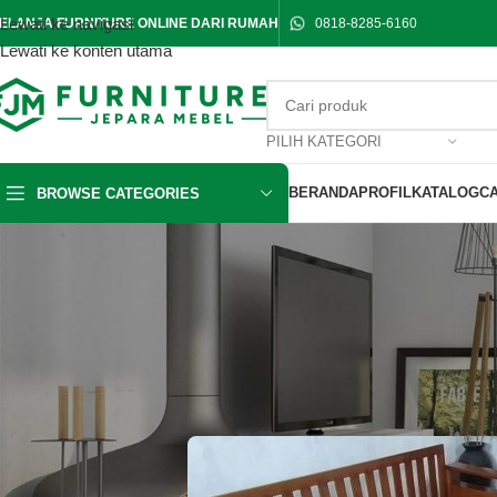
Lewati ke navigasi
ELANJA FURNITURE ONLINE DARI RUMAH
0818-8285-6160
Lewati ke konten utama
PILIH KATEGORI
BERANDA
PROFIL
KATALOG
C
BROWSE CATEGORIES
TOKO ME
Toko Mebel Jepara Pa
Diposting oleh
Hutankay