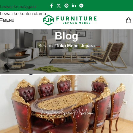
Lewati ke navigasi
Lewati ke konten utama
MENU
Blog
Beranda
/
Toko Mebel Jepara
TOKO MEBEL JEPARA
Toko Mebel Jepara Tapin
Hutankayu Furniture
Aktif 2024-07-06