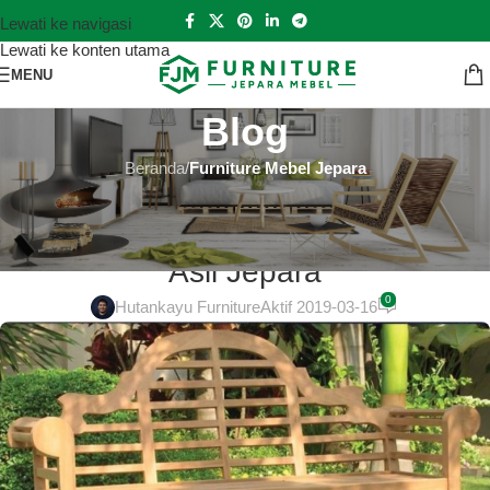
Lewati ke navigasi
Lewati ke konten utama
MENU
Blog
Beranda
/
Furniture Mebel Jepara
FURNITURE MEBEL JEPARA
Sofa Jati Terbaik di Bekasi 100%
Asli Jepara
0
Hutankayu Furniture
Aktif 2019-03-16