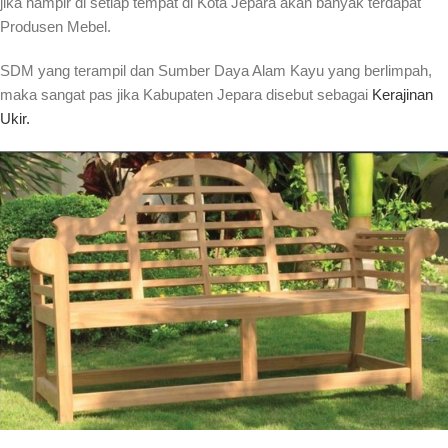
jika hampir di setiap tempat di Kota Jepara akan banyak terdapat
Produsen Mebel.
SDM yang terampil dan Sumber Daya Alam Kayu yang berlimpah,
maka sangat pas jika Kabupaten Jepara disebut sebagai
Kerajinan
Ukir.