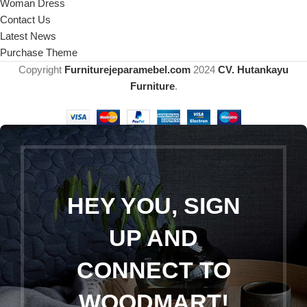
Woman Dress
Contact Us
Latest News
Purchase Theme
Copyright
Furniturejeparamebel.com
2024
CV. Hutankayu
Furniture
.
HEY YOU, SIGN
UP AND
CONNECT TO
WOODMART!