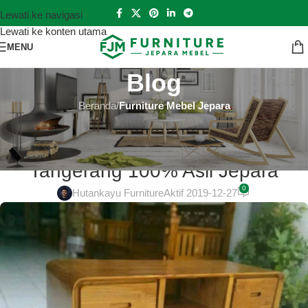
Lewati ke navigasi
Lewati ke konten utama
MENU
Blog
Beranda
/
Furniture Mebel Jepara
FURNITURE MEBEL JEPARA
Sofa Jati Minimalis Online di
Tangerang 100% Asli Jepara
0
Hutankayu Furniture
Aktif 2019-12-27