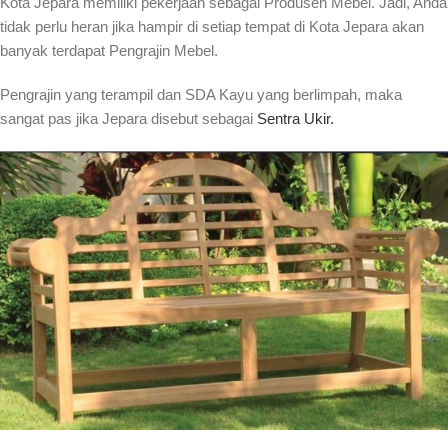
Kota Jepara memiliki pekerjaan sebagai Produsen Mebel. Jadi, Anda
tidak perlu heran jika hampir di setiap tempat di Kota Jepara akan
banyak terdapat Pengrajin Mebel.
Pengrajin yang terampil dan SDA Kayu yang berlimpah, maka
sangat pas jika Jepara disebut sebagai
Sentra Ukir.