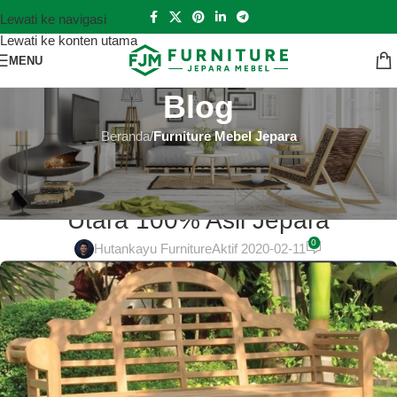
Lewati ke navigasi
Lewati ke konten utama
MENU
Blog
Beranda
/
Furniture Mebel Jepara
FURNITURE MEBEL JEPARA
Sofa Jati Jepara Terbaik di Jakarta
Utara 100% Asli Jepara
0
Hutankayu Furniture
Aktif 2020-02-11