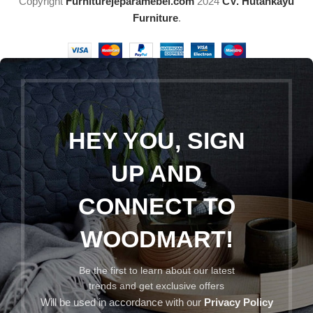
Copyright
Furniturejeparamebel.com
2024
CV. Hutankayu
Furniture
.
HEY YOU, SIGN
UP AND
CONNECT TO
WOODMART!
Be the first to learn about our latest
trends and get exclusive offers
Will be used in accordance with our
Privacy Policy