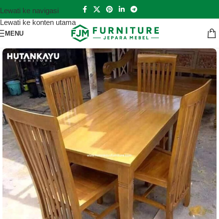
Lewati ke navigasi
Lewati ke konten utama
MENU