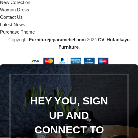
New Collection
Woman Dress
Contact Us
Latest News
Purchase Theme
Copyright
Furniturejeparamebel.com
2024
CV. Hutankayu
Furniture
.
HEY YOU, SIGN
UP AND
CONNECT TO