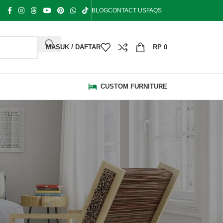
BLOG
CONTACT US
FAQS
MASUK / DAFTAR
RP
0
CUSTOM FURNITURE
KATEGORI
Bale Bale
Bangku Taman
Blog
Bufet Hias