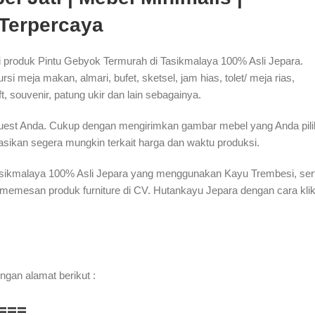
 Terpercaya
 produk Pintu Gebyok Termurah di Tasikmalaya 100% Asli Jepara.
i meja makan, almari, bufet, sketsel, jam hias, tolet/ meja rias,
ft, souvenir, patung ukir dan lain sebagainya.
quest Anda. Cukup dengan mengirimkan gambar mebel yang Anda pili
ikan segera mungkin terkait harga dan waktu produksi.
Tasikmalaya 100% Asli Jepara yang menggunakan Kayu Trembesi, ser
memesan produk furniture di CV. Hutankayu Jepara dengan cara kli
ngan alamat berikut :
===