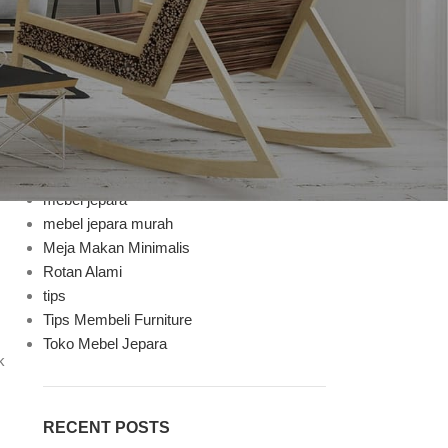
Bufet TV
Decoration
Design trends
Furniture
Furniture Mebel Jepara
Handycraft
Inspiration
Jenis Finishing
mebel jepara
mebel jepara murah
Meja Makan Minimalis
Rotan Alami
tips
Tips Membeli Furniture
Toko Mebel Jepara
k
RECENT POSTS