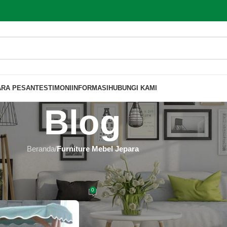
ARA PESAN
TESTIMONI
INFORMASI
HUBUNGI KAMI
Blog
Beranda
/
Furniture Mebel Jepara
MEBEL JEPARA
asikmalaya 100% Asli Jepara
0
 Furniture
Aktif 2019-12-08