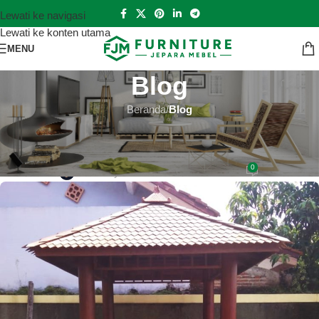
Lewati ke navigasi
Lewati ke konten utama
MENU
Blog
Beranda
/
Blog
BLOG
6 Tips Perawatan Gazebo
0
Hutankayu Furniture
Aktif 2021-04-22