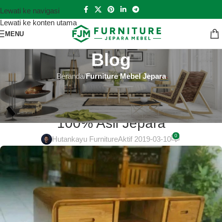
Lewati ke navigasi
Lewati ke konten utama
MENU
Blog
Beranda
/
Furniture Mebel Jepara
FURNITURE MEBEL JEPARA
Perabotan Jepara Terbaik di Depok
100% Asli Jepara
0
Hutankayu Furniture
Aktif 2019-03-10