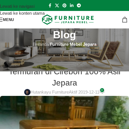
Lewati ke navigasi
Lewati ke konten utama
MENU
Blog
Beranda
/
Furniture Mebel Jepara
FURNITURE MEBEL JEPARA
Model Lemari Jati Jepara Terbaru
Termurah di Cirebon 100% Asli
Jepara
0
Hutankayu Furniture
Aktif 2019-12-11