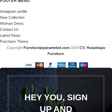
FOOTER MENU
Instagram profile
New Collection
Woman Dress
Contact Us
Latest News
Purchase Theme
Copyright
Furniturejeparamebel.com
2024
CV. Hutankayu
Furniture
.
HEY YOU, SIGN
UP AND