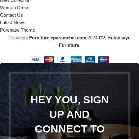
New Collection
Woman Dress
Contact Us
Latest News
Purchase Theme
Copyright
Furniturejeparamebel.com
2024
CV. Hutankayu
Furniture
.
HEY YOU, SIGN
UP AND
CONNECT TO