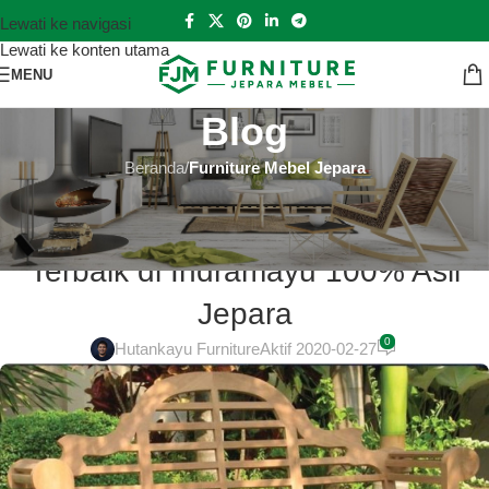
Lewati ke navigasi
Lewati ke konten utama
MENU
Blog
Beranda
/
Furniture Mebel Jepara
FURNITURE MEBEL JEPARA
Model Lemari Jati Jepara Terbaru
Terbaik di Indramayu 100% Asli
Jepara
0
Hutankayu Furniture
Aktif 2020-02-27