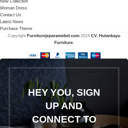
New Collection
Woman Dress
Contact Us
Latest News
Purchase Theme
Copyright
Furniturejeparamebel.com
2024
CV. Hutankayu
Furniture
.
HEY YOU, SIGN
UP AND
CONNECT TO