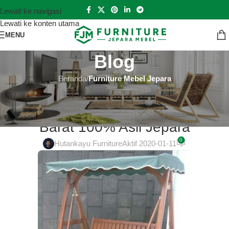
Lewati ke navigasi
Lewati ke konten utama
MENU
Blog
Beranda
/
Furniture Mebel Jepara
FURNITURE MEBEL JEPARA
Meja Televisi Jati Online di Jakarta
Barat 100% Asli Jepara
0
Hutankayu Furniture
Aktif 2020-01-11