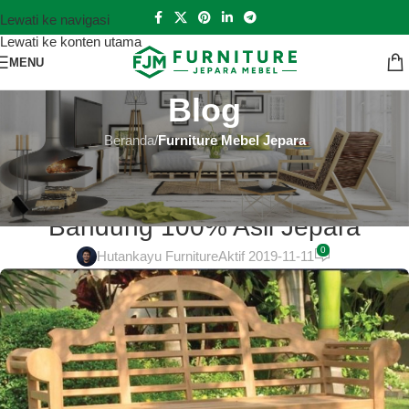
Lewati ke navigasi
Lewati ke konten utama
MENU
Blog
Beranda
/
Furniture Mebel Jepara
FURNITURE MEBEL JEPARA
Mebel Jepara Terbaru Murah di
Bandung 100% Asli Jepara
0
Hutankayu Furniture
Aktif 2019-11-11