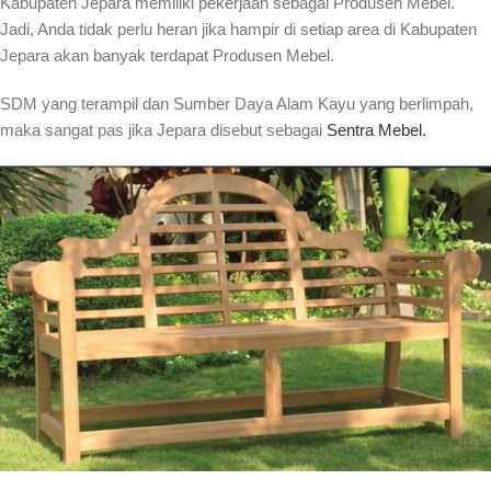
Kabupaten Jepara memiliki pekerjaan sebagai Produsen Mebel.
Jadi, Anda tidak perlu heran jika hampir di setiap area di Kabupaten
Jepara akan banyak terdapat Produsen Mebel.
SDM yang terampil dan Sumber Daya Alam Kayu yang berlimpah,
maka sangat pas jika Jepara disebut sebagai
Sentra Mebel.