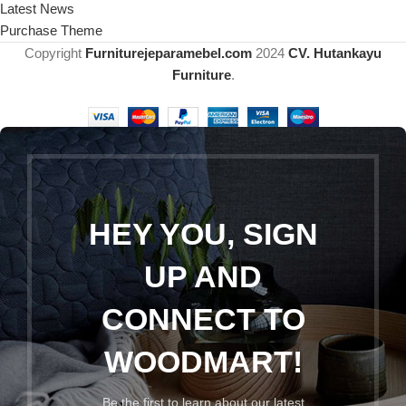
Latest News
Purchase Theme
Copyright
Furniturejeparamebel.com
2024
CV. Hutankayu
Furniture
.
HEY YOU, SIGN
UP AND
CONNECT TO
WOODMART!
Be the first to learn about our latest