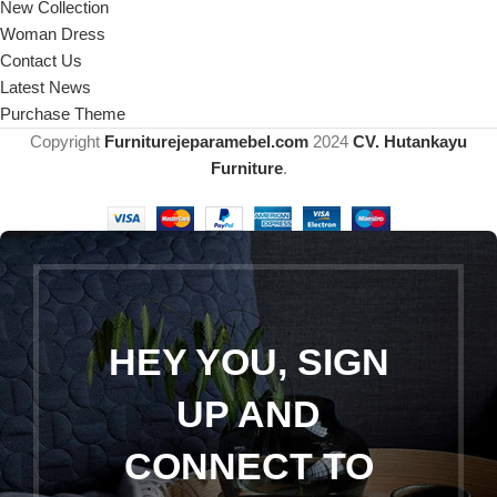
New Collection
Woman Dress
Contact Us
Latest News
Purchase Theme
Copyright
Furniturejeparamebel.com
2024
CV. Hutankayu
Furniture
.
HEY YOU, SIGN
UP AND
CONNECT TO