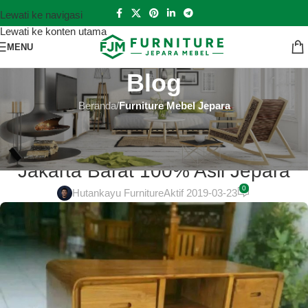
Lewati ke navigasi
Lewati ke konten utama
MENU
Blog
Beranda
/
Furniture Mebel Jepara
FURNITURE MEBEL JEPARA
Mebel Jepara Minimalis Murah di
Jakarta Barat 100% Asli Jepara
0
Hutankayu Furniture
Aktif 2019-03-23