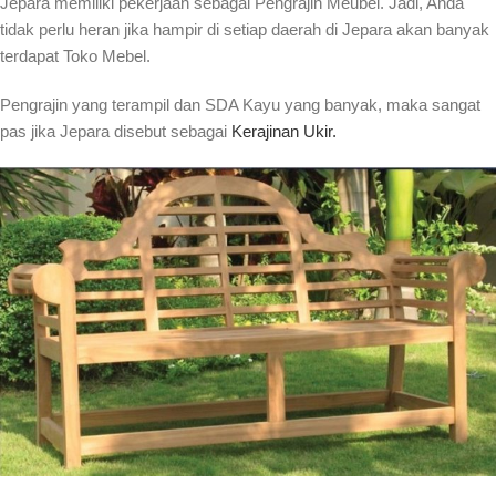
Jepara memiliki pekerjaan sebagai Pengrajin Meubel. Jadi, Anda
tidak perlu heran jika hampir di setiap daerah di Jepara akan banyak
terdapat Toko Mebel.
Pengrajin yang terampil dan SDA Kayu yang banyak, maka sangat
pas jika Jepara disebut sebagai
Kerajinan Ukir.