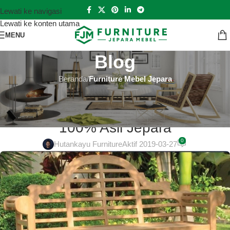
Lewati ke navigasi
Lewati ke konten utama
MENU
Blog
Beranda
/
Furniture Mebel Jepara
FURNITURE MEBEL JEPARA
Mebel Jati Jepara Murah di Bogor
100% Asli Jepara
0
Hutankayu Furniture
Aktif 2019-03-27