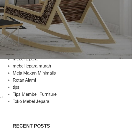
Bufet TV
Decoration
Design trends
Furniture
Furniture Mebel Jepara
Handycraft
Inspiration
Jenis Finishing
mebel jepara
mebel jepara murah
Meja Makan Minimalis
Rotan Alami
tips
Tips Membeli Furniture
ka
Toko Mebel Jepara
RECENT POSTS