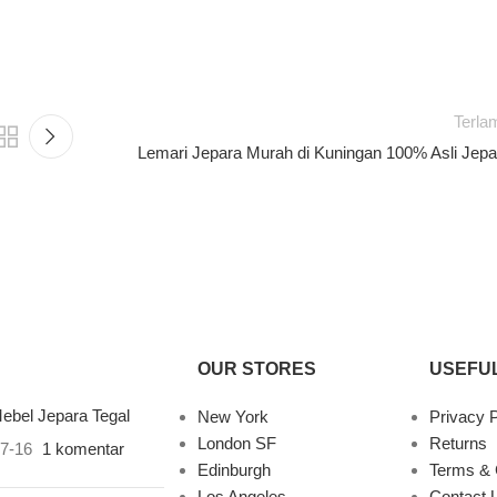
Terla
Lemari Jepara Murah di Kuningan 100% Asli Jepa
OUR STORES
USEFUL
ebel Jepara Tegal
New York
Privacy P
London SF
Returns
7-16
1 komentar
Edinburgh
Terms & 
Los Angeles
Contact 