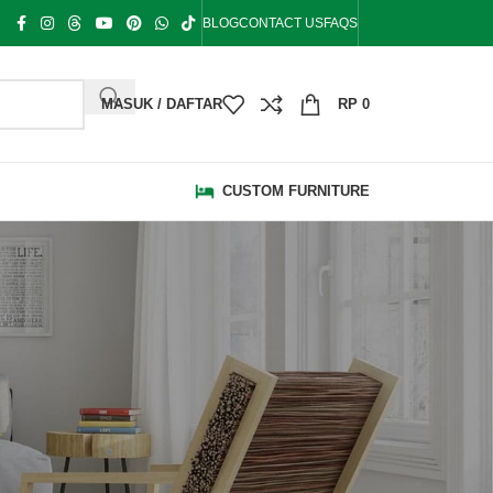
BLOG
CONTACT US
FAQS
MASUK / DAFTAR
RP
0
CUSTOM FURNITURE
KATEGORI
Bale Bale
Bangku Taman
Blog
Bufet Hias