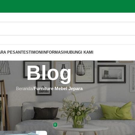
ARA PESAN
TESTIMONI
INFORMASI
HUBUNGI KAMI
Blog
Beranda
/
Furniture Mebel Jepara
MEBEL JEPARA
ern Terbaik di Tangerang 100% Asli
para
0
 Furniture
Aktif 2020-02-21