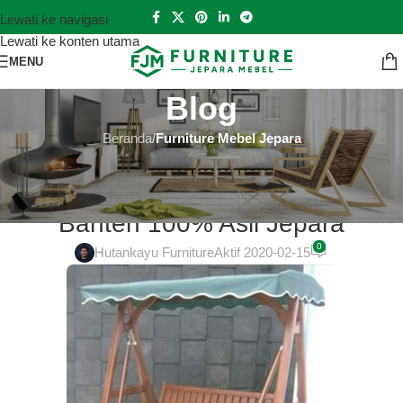
Lewati ke navigasi
Lewati ke konten utama
MENU
Blog
Beranda
/
Furniture Mebel Jepara
FURNITURE MEBEL JEPARA
Kursi Tamu Ukir Jepara Online di
Banten 100% Asli Jepara
0
Hutankayu Furniture
Aktif 2020-02-15