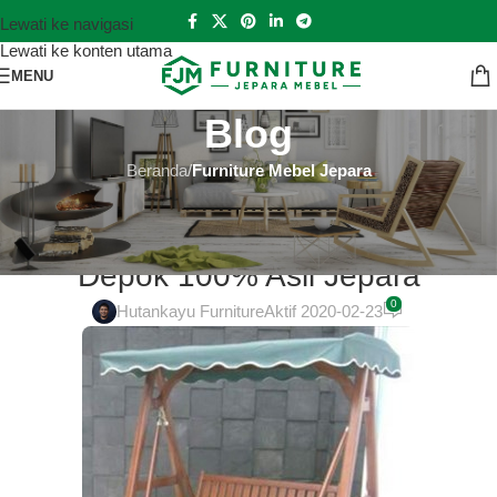
Lewati ke navigasi
Lewati ke konten utama
MENU
Blog
Beranda
/
Furniture Mebel Jepara
FURNITURE MEBEL JEPARA
Kursi Tamu Minimalis Murah di
Depok 100% Asli Jepara
0
Hutankayu Furniture
Aktif 2020-02-23