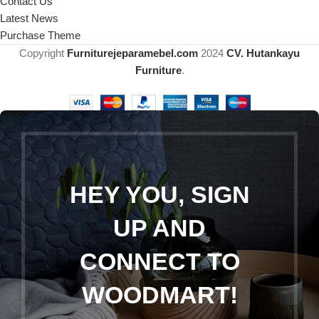
Contact Us
Latest News
Purchase Theme
Copyright
Furniturejeparamebel.com
2024
CV. Hutankayu
Furniture
.
HEY YOU, SIGN
UP AND
CONNECT TO
WOODMART!