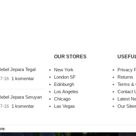
OUR STORES
USEFUL
ebel Jepara Tegal
New York
Privacy P
London SF
Returns
7-16
1 komentar
Edinburgh
Terms & 
Los Angeles
Contact 
ebel Jepara Seruyan
Chicago
Latest N
7-16
1 komentar
Las Vegas
Our Site
ure
.