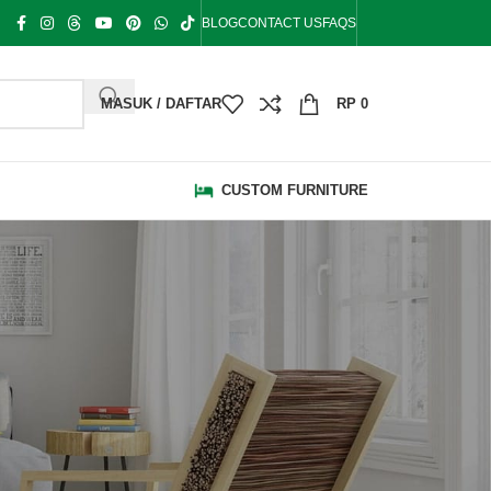
BLOG
CONTACT US
FAQS
MASUK / DAFTAR
RP
0
CUSTOM FURNITURE
KATEGORI
Bale Bale
Bangku Taman
Blog
Bufet Hias