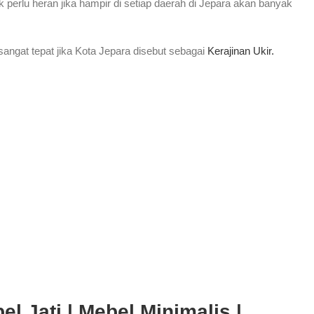
k perlu heran jika hampir di setiap daerah di Jepara akan banyak
ngat tepat jika Kota Jepara disebut sebagai
Kerajinan Ukir.
l Jati | Mebel Minimalis |