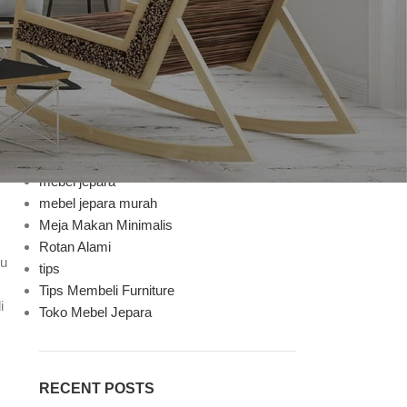
Bufet TV
Decoration
Design trends
Furniture
Furniture Mebel Jepara
Handycraft
Inspiration
Jenis Finishing
mebel jepara
mebel jepara murah
Meja Makan Minimalis
Rotan Alami
lu
tips
Tips Membeli Furniture
i
Toko Mebel Jepara
RECENT POSTS