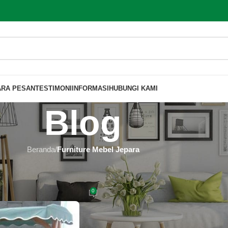
ARA PESAN
TESTIMONI
INFORMASI
HUBUNGI KAMI
Blog
Beranda
/
Furniture Mebel Jepara
MEBEL JEPARA
 di Karawang 100% Asli Jepara
0
 Furniture
Aktif 2020-01-28