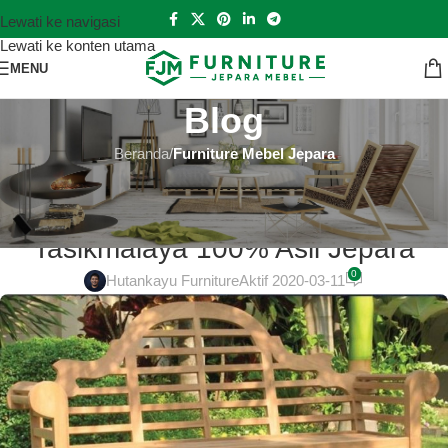
Lewati ke navigasi
Lewati ke konten utama
MENU
Blog
Beranda
/
Furniture Mebel Jepara
FURNITURE MEBEL JEPARA
Kaligrafi Ukiran Terbaik di
Tasikmalaya 100% Asli Jepara
0
Hutankayu Furniture
Aktif 2020-03-11