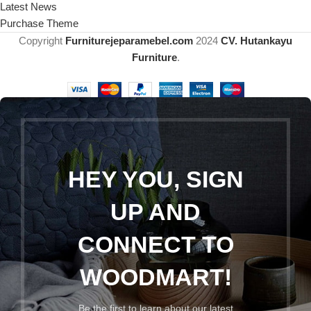
Latest News
Purchase Theme
Copyright
Furniturejeparamebel.com
2024
CV. Hutankayu
Furniture
.
HEY YOU, SIGN
UP AND
CONNECT TO
WOODMART!
Be the first to learn about our latest