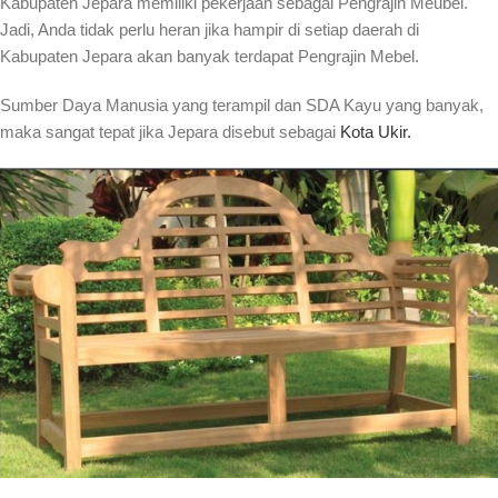
Kabupaten Jepara memiliki pekerjaan sebagai Pengrajin Meubel.
Jadi, Anda tidak perlu heran jika hampir di setiap daerah di
Kabupaten Jepara akan banyak terdapat Pengrajin Mebel.
Sumber Daya Manusia yang terampil dan SDA Kayu yang banyak,
maka sangat tepat jika Jepara disebut sebagai
Kota Ukir.