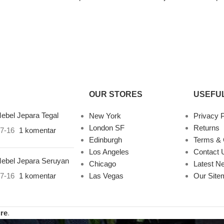
OUR STORES
USEFUL
ebel Jepara Tegal
New York
Privacy P
London SF
Returns
7-16
1 komentar
Edinburgh
Terms & 
Los Angeles
Contact 
ebel Jepara Seruyan
Chicago
Latest N
7-16
1 komentar
Las Vegas
Our Site
ure
.