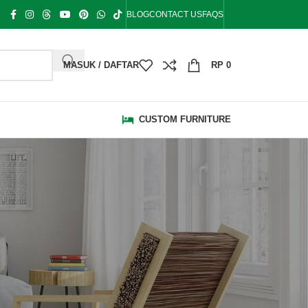
BLOG
CONTACT US
FAQS
MASUK / DAFTAR
RP
0
CUSTOM FURNITURE
KATEGORI
Bale Bale
Bangku Taman
Blog
Bufet Hias