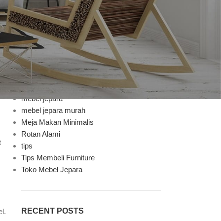
Bufet TV
Decoration
Design trends
Furniture
Furniture Mebel Jepara
Handycraft
Inspiration
Jenis Finishing
mebel jepara
mebel jepara murah
Meja Makan Minimalis
Rotan Alami
t
tips
Tips Membeli Furniture
Toko Mebel Jepara
RECENT POSTS
l.