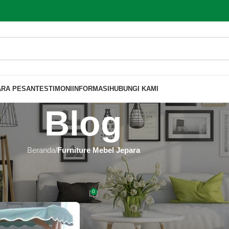
ARA PESAN
TESTIMONI
INFORMASI
HUBUNGI KAMI
Blog
Beranda
/
Furniture Mebel Jepara
MEBEL JEPARA
inimalis Jati Terbaru
0
 Furniture
Aktif 2019-05-27