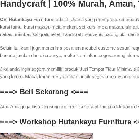
Handycraft | 100% Murah, Aman,
CV. Hutankayu Furniture
, adalah Usaha yang memproduksi produk J
kursi tamu, kursi makan, meja makan, set kursi meja makan, almari, bu
nakas, mimbar, kaligrafi, relief, handicraft, souvenir, patung ukir dan 
Selain itu, kami juga menerima pesanan meubel custome sesuai re
beserta jumlah dan ukurannya, maka kami akan segera menginformas
Jika anda ingin segera memiliki produk Jual Tempat Tidur Minimali
yang keren. Maka, kami menyarankan untuk segera memesan produk fu
===> Beli Sekarang <===
Atau Anda juga bisa langsung membeli secara offline produk kami de
===> Workshop Hutankayu Furniture <