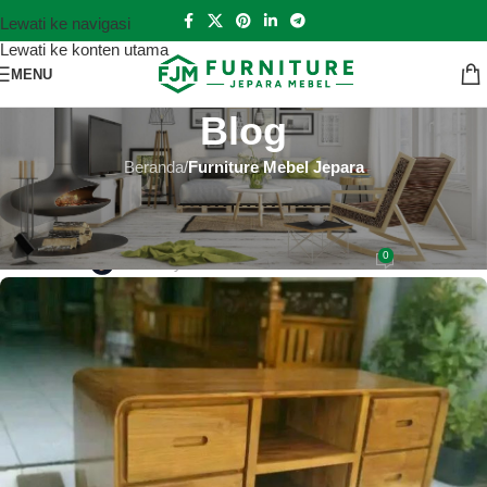
Lewati ke navigasi
Lewati ke konten utama
MENU
Blog
Beranda
/
Furniture Mebel Jepara
FURNITURE MEBEL JEPARA
Jual Ranjang Jati Terbaru
0
Hutankayu Furniture
Aktif 2019-04-06