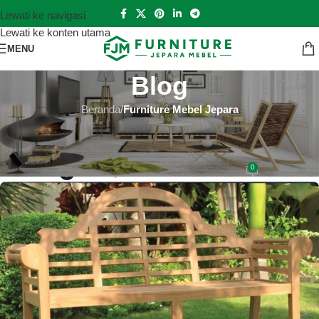
Lewati ke navigasi
Lewati ke konten utama
MENU
Blog
Beranda
/
Furniture Mebel Jepara
FURNITURE MEBEL JEPARA
Jual Meja Televisi Jati Online
0
Hutankayu Furniture
Aktif 2019-04-19