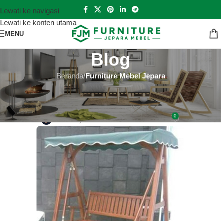
Lewati ke navigasi
Lewati ke konten utama
MENU
Blog
Beranda
/
Furniture Mebel Jepara
FURNITURE MEBEL JEPARA
Jual Mebel Jati Jepara Terbaru
0
Hutankayu Furniture
Aktif 2019-05-19