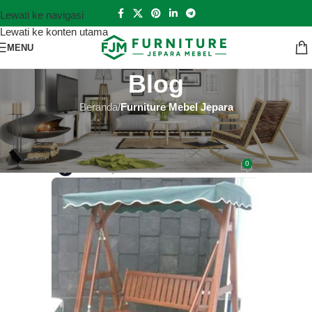
Lewati ke navigasi
Lewati ke konten utama
MENU
Blog
Beranda
/
Furniture Mebel Jepara
FURNITURE MEBEL JEPARA
Jual Kursi Tamu Kayu Termurah
0
Hutankayu Furniture
Aktif 2019-04-29