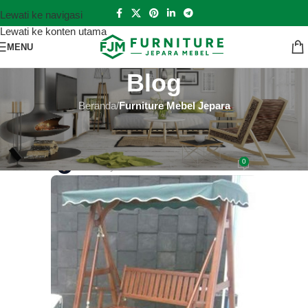
Lewati ke navigasi
Lewati ke konten utama
MENU
Blog
Beranda
/
Furniture Mebel Jepara
FURNITURE MEBEL JEPARA
Jual Kursi Jepara Tercepat
0
Hutankayu Furniture
Aktif 2019-05-26