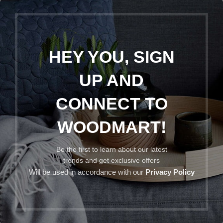
HEY YOU, SIGN
UP AND
CONNECT TO
WOODMART!
Be the first to learn about our latest
trends and get exclusive offers
Will be used in accordance with our
Privacy Policy