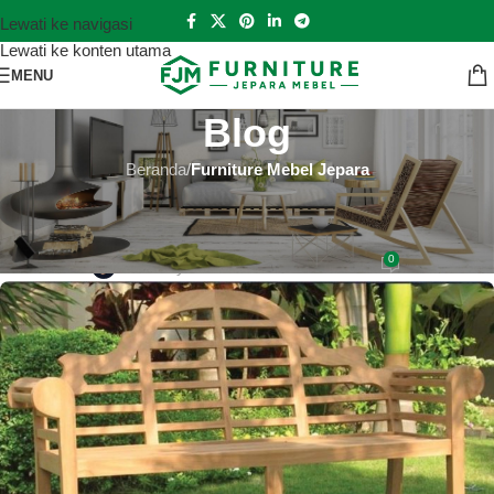
Lewati ke navigasi
Lewati ke konten utama
MENU
Blog
Beranda
/
Furniture Mebel Jepara
FURNITURE MEBEL JEPARA
Jual Kursi Jati Minimalis Murah
0
Hutankayu Furniture
Aktif 2019-06-22