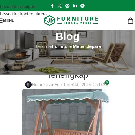
Lewati ke navigasi
Lewati ke konten utama
MENU
Blog
Beranda
/
Furniture Mebel Jepara
FURNITURE MEBEL JEPARA
Jual Harga Gazebo Minimalis
Terlengkap
0
Hutankayu Furniture
Aktif 2019-05-02