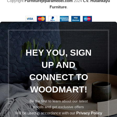
Copyright
Furniturejeparamebel.com
2024
CV. Hutankayu
Furniture
.
HEY YOU, SIGN
UP AND
CONNECT TO
WOODMART!
Be the first to learn about our latest
trends and get exclusive offers
Will be used in accordance with our
Privacy Policy