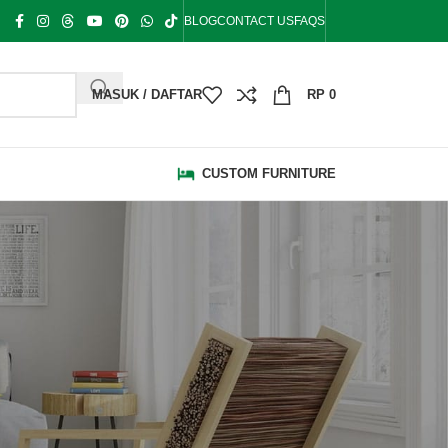
BLOG
CONTACT US
FAQS
MASUK / DAFTAR
RP
0
CUSTOM FURNITURE
KATEGORI
Bale Bale
Bangku Taman
Blog
Bufet Hias