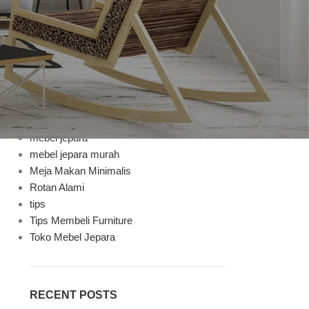
Bufet TV
Decoration
Design trends
Furniture
Furniture Mebel Jepara
Handycraft
Inspiration
Jenis Finishing
mebel jepara
mebel jepara murah
Meja Makan Minimalis
Rotan Alami
tips
Tips Membeli Furniture
Toko Mebel Jepara
RECENT POSTS