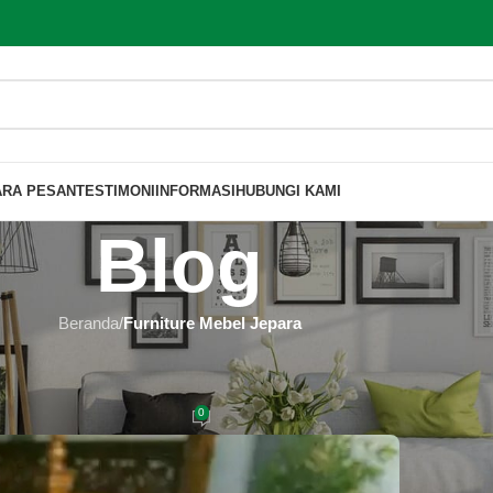
ARA PESAN
TESTIMONI
INFORMASI
HUBUNGI KAMI
Blog
Beranda
/
Furniture Mebel Jepara
MEBEL JEPARA
 di Karawang 100% Asli Jepara
0
 Furniture
Aktif 2020-01-12