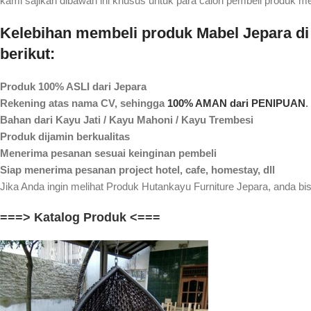
kami sajikan dibawah ini khusus untuk para calon pembeli produk m
Kelebihan membeli produk Mabel Jepara di 
berikut:
Produk 100% ASLI dari Jepara
Rekening atas nama CV, sehingga
100% AMAN dari PENIPUAN
.
Bahan dari Kayu Jati / Kayu Mahoni / Kayu Trembesi
Produk dijamin berkualitas
Menerima pesanan sesuai keinginan pembeli
Siap menerima pesanan project hotel, cafe, homestay, dll
Jika Anda ingin melihat Produk Hutankayu Furniture Jepara, anda bis
===> Katalog Produk <===