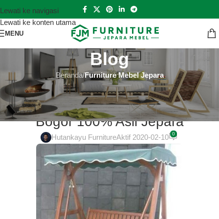
Lewati ke navigasi
Lewati ke konten utama
MENU
Blog
Beranda
/
Furniture Mebel Jepara
FURNITURE MEBEL JEPARA
Furniture Jepara Murah Online di
Bogor 100% Asli Jepara
0
Hutankayu Furniture
Aktif 2020-02-10