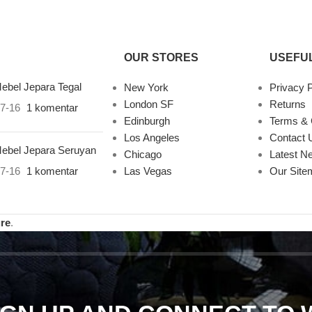
OUR STORES
USEFUL
ebel Jepara Tegal
New York
Privacy P
London SF
Returns
7-16
1 komentar
Edinburgh
Terms & 
Los Angeles
Contact 
ebel Jepara Seruyan
Chicago
Latest N
7-16
1 komentar
Las Vegas
Our Site
ure
.