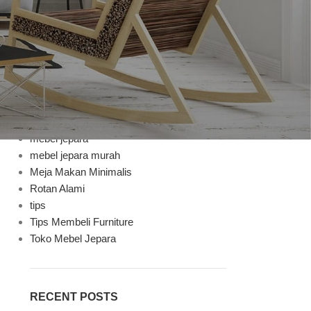
Bufet TV
Decoration
Design trends
Furniture
in
Furniture Mebel Jepara
Handycraft
Inspiration
Jenis Finishing
mebel jepara
mebel jepara murah
Meja Makan Minimalis
Rotan Alami
tips
Tips Membeli Furniture
Toko Mebel Jepara
RECENT POSTS