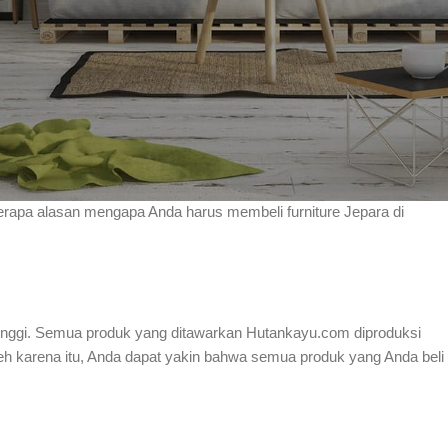
igemari di Indonesia. Furniture Jepara adalah salah satu produk yang
u dari produk yang paling banyak dicari dan dibeli oleh para pembeli
yang tinggi dan juga karena harganya yang relatif murah. Jika Anda ing
sa e-commerce yang terpercaya dan memiliki produk furniture Jepara
ankayu.com. Hutankayu.com adalah toko e-commerce yang
berapa alasan mengapa Anda harus membeli furniture Jepara di
tinggi. Semua produk yang ditawarkan Hutankayu.com diproduksi
leh karena itu, Anda dapat yakin bahwa semua produk yang Anda beli