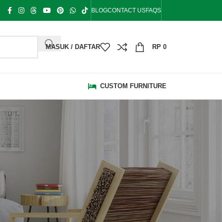
BLOG
CONTACT US
FAQS
MASUK / DAFTAR
RP
0
CUSTOM FURNITURE
KATEGORI
Bale Bale
Bangku Taman
Blog
Bufet Hias