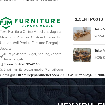
RECENT POSTS
Toko M
Toko Furniture Online Mebel Jati Jepara.
2025-0
Menerima Pesanan Custom Desain dan
Ukuran. Asli Produk Furniture Pengrajin
Jepara.
Toko M
Jl. Raya Jepara Bugel, Kedung, Jepara,
2025-0
Jawa Tengah
Phone: 0818-8285-6160
Email:
furniturejeparamebel@gmail.com
Copyright
Furniturejeparamebel.com
2024
CV. Hutankayu Furnit