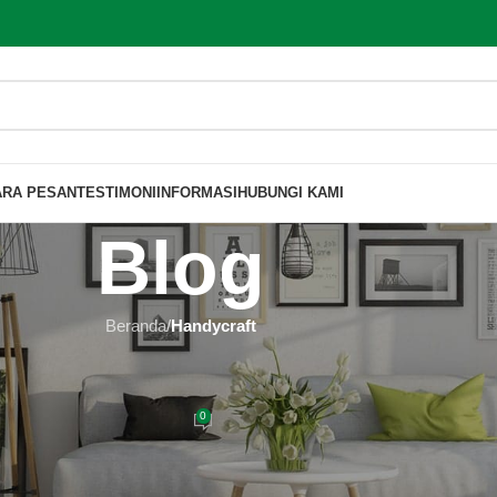
ARA PESAN
TESTIMONI
INFORMASI
HUBUNGI KAMI
Blog
Beranda
/
Handycraft
YCRAFT
 Mebel Jepara Furniture
0
 Furniture
Aktif 2024-03-19
ture Jepara di Hutankayu.com