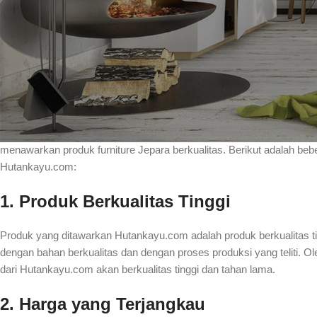
Furniture Jepara adalah salah satu dari banyak jenis furnitur yang d
telah lama diperkenalkan di Indonesia dan masih merupakan salah sat
furniture di Indonesia. Furniture Jepara terkenal karena kualitasnya 
membeli furniture Jepara, Anda harus membelinya dari toko atau ja
berkualitas.
Salah satu toko e-commerce yang dapat Anda percaya adalah Hut
menawarkan produk furniture Jepara berkualitas. Berikut adalah be
Hutankayu.com:
1. Produk Berkualitas Tinggi
Produk yang ditawarkan Hutankayu.com adalah produk berkualitas 
dengan bahan berkualitas dan dengan proses produksi yang teliti. O
dari Hutankayu.com akan berkualitas tinggi dan tahan lama.
2. Harga yang Terjangkau