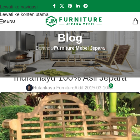
Lewati ke navigasi
Lewati ke konten utama
MENU
Blog
Beranda
/
Furniture Mebel Jepara
FURNITURE MEBEL JEPARA
Dipan Kayu Jati Jepara Murah di
Indramayu 100% Asli Jepara
0
Hutankayu Furniture
Aktif 2019-03-10