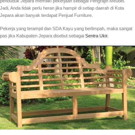
penduduk Jepara memiliki pekerjaan sebagai Pengrajin Meubel.
Jadi, Anda tidak perlu heran jika hampir di setiap daerah di Kota
Jepara akan banyak terdapat Penjual Furniture.
Pekerja yang terampil dan SDA Kayu yang berlimpah, maka sangat
pas jika Kabupaten Jepara disebut sebagai
Sentra Ukir.