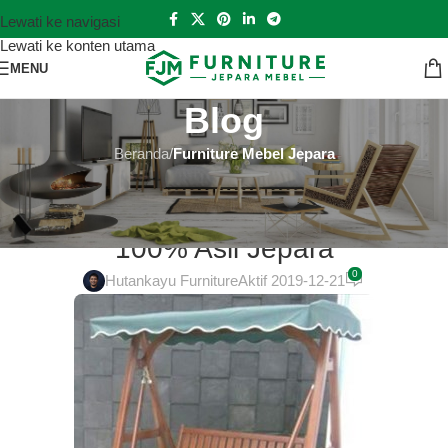
Lewati ke navigasi
Lewati ke konten utama
MENU
Blog
Beranda
/
Furniture Mebel Jepara
FURNITURE MEBEL JEPARA
Dipan Jati Murah di Majalengka
100% Asli Jepara
0
Hutankayu Furniture
Aktif 2019-12-21