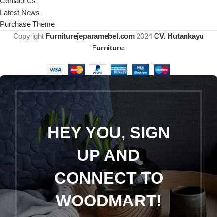
Contact Us
Latest News
Purchase Theme
Copyright
Furniturejeparamebel.com
2024
CV. Hutankayu
Furniture
.
HEY YOU, SIGN
UP AND
CONNECT TO
WOODMART!