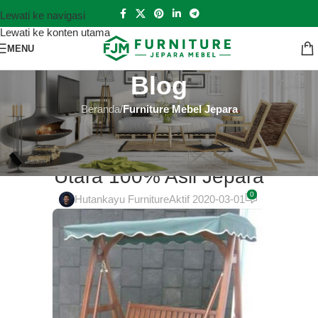
Lewati ke navigasi
Lewati ke konten utama
MENU
Blog
Beranda
/
Furniture Mebel Jepara
FURNITURE MEBEL JEPARA
Ukiran Kaligrafi Online di Jakarta
Utara 100% Asli Jepara
0
Hutankayu Furniture
Aktif 2020-03-01