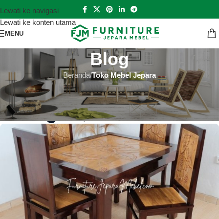
Lewati ke navigasi
Lewati ke konten utama
MENU
Blog
Beranda
/
Toko Mebel Jepara
TOKO MEBEL JEPARA
Toko Mebel Jepara Trenggalek
Hutankayu Furniture
Aktif 2021-11-05