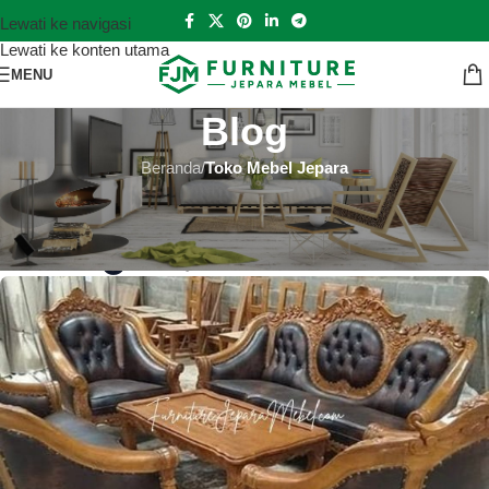
Lewati ke navigasi
Lewati ke konten utama
MENU
Blog
Beranda
/
Toko Mebel Jepara
TOKO MEBEL JEPARA
Toko Mebel Jepara Takalar
Hutankayu Furniture
Aktif 2022-08-23