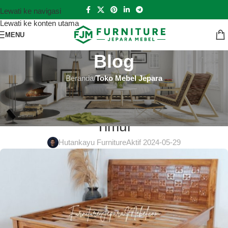
Lewati ke navigasi
Lewati ke konten utama
MENU
Blog
Beranda
/
Toko Mebel Jepara
TOKO MEBEL JEPARA
Toko Mebel Jepara Manggarai
Timur
Hutankayu Furniture
Aktif 2024-05-29