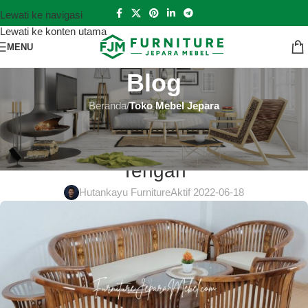
Lewati ke navigasi
Lewati ke konten utama
MENU
Blog
Beranda
/
Toko Mebel Jepara
TOKO MEBEL JEPARA
Toko Mebel Jepara Mamberamo
Tengah
Hutankayu Furniture
Aktif 2022-06-18