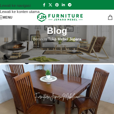
Lewati ke navigasi
Lewati ke konten utama
MENU
Blog
Beranda
/
Toko Mebel Jepara
TOKO MEBEL JEPARA
Toko Mebel Jepara Lanny Jaya
Hutankayu Furniture
Aktif 2022-11-20