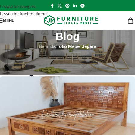
Lewati ke navigasi
Lewati ke konten utama
MENU
Blog
Beranda
/
Toko Mebel Jepara
TOKO MEBEL JEPARA
Toko Mebel Jepara Landak
Hutankayu Furniture
Aktif 2024-09-04