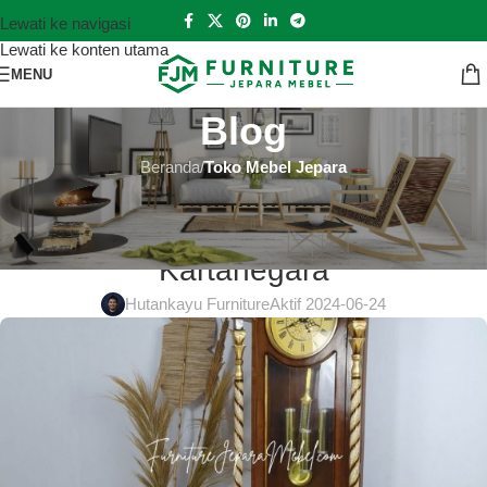
Lewati ke navigasi
Lewati ke konten utama
MENU
Blog
Beranda
/
Toko Mebel Jepara
TOKO MEBEL JEPARA
Toko Mebel Jepara Kutai
Kartanegara
Hutankayu Furniture
Aktif 2024-06-24