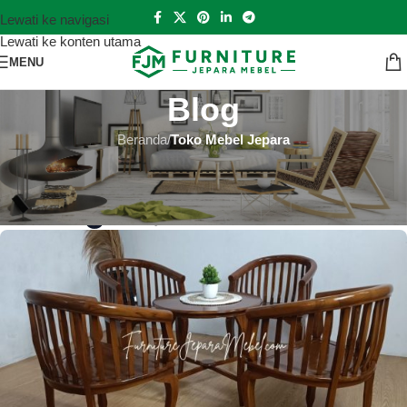
Lewati ke navigasi
Lewati ke konten utama
MENU
Blog
Beranda
/
Toko Mebel Jepara
TOKO MEBEL JEPARA
Toko Mebel Jepara Kota Tual
Hutankayu Furniture
Aktif 2024-05-15