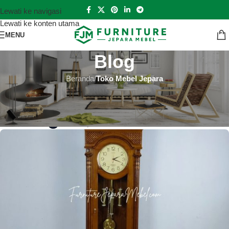
Lewati ke navigasi
Lewati ke konten utama
MENU
Blog
Beranda
/
Toko Mebel Jepara
TOKO MEBEL JEPARA
Toko Mebel Jepara Kota Sukabumi
Hutankayu Furniture
Aktif 2022-07-30