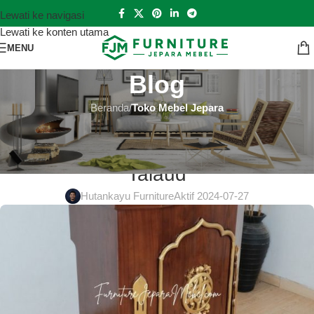
Lewati ke navigasi
Lewati ke konten utama
MENU
Blog
Beranda
/
Toko Mebel Jepara
TOKO MEBEL JEPARA
Toko Mebel Jepara Kepulauan
Talaud
Hutankayu Furniture
Aktif 2024-07-27