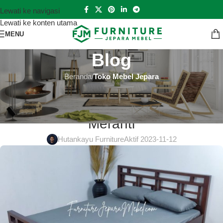
Lewati ke navigasi
Lewati ke konten utama
MENU
Blog
Beranda
/
Toko Mebel Jepara
TOKO MEBEL JEPARA
Toko Mebel Jepara Kepulauan
Meranti
Hutankayu Furniture
Aktif 2023-11-12