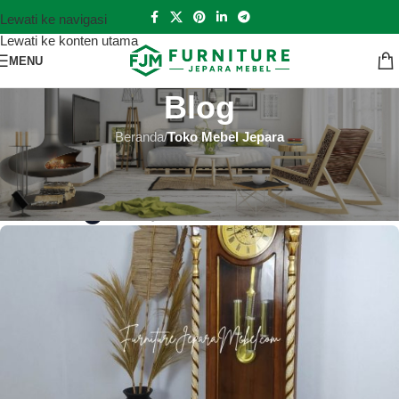
Lewati ke navigasi
Lewati ke konten utama
MENU
Blog
Beranda
/
Toko Mebel Jepara
TOKO MEBEL JEPARA
Toko Mebel Jepara Bombana
Hutankayu Furniture
Aktif 2025-05-05