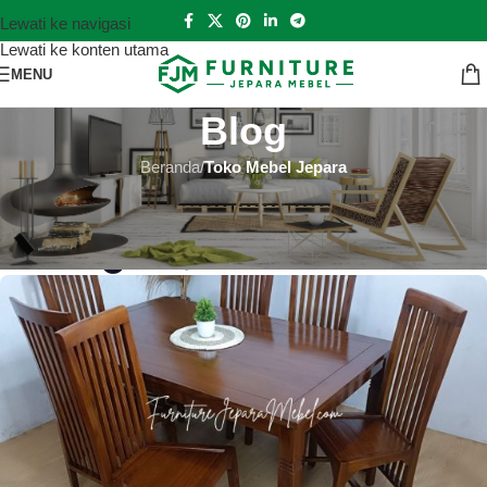
Lewati ke navigasi
Lewati ke konten utama
MENU
Blog
Beranda
/
Toko Mebel Jepara
TOKO MEBEL JEPARA
Toko Mebel Jepara Barito Timur
Hutankayu Furniture
Aktif 2024-09-10